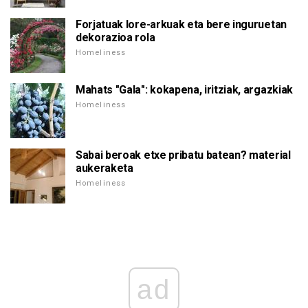
Forjatuak lore-arkuak eta bere inguruetan
dekorazioa rola
Homeliness
Mahats "Gala": kokapena, iritziak, argazkiak
Homeliness
Sabai beroak etxe pribatu batean? material
aukeraketa
Homeliness
ad