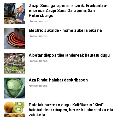
Zazpi Suns garapena: iritzirik. Eraikuntza-
enpresa Zazpi Suns Garapena, San
Petersburgo
Homeliness
Electric sukalde - home aukera bikaina
Homeliness
Alpetar diapositiba landareak hautatu dugu
Homeliness
Aza Rinda: hainbat deskribapen
Homeliness
Patatak hazteko dugu. Kalifikazio "Kiwi":
hainbat deskribapen, bereziki laborantza eta
zainketa