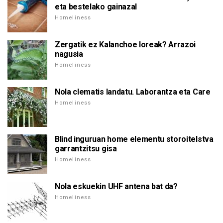
eta bestelako gainazal
Homeliness
Zergatik ez Kalanchoe loreak? Arrazoi
nagusia
Homeliness
Nola clematis landatu. Laborantza eta Care
Homeliness
Blind inguruan home elementu storoitelstva
garrantzitsu gisa
Homeliness
Nola eskuekin UHF antena bat da?
Homeliness