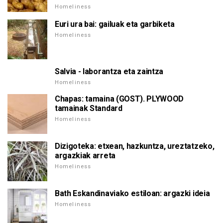
Homeliness
Euri ura bai: gailuak eta garbiketa
Homeliness
Salvia - laborantza eta zaintza
Homeliness
Chapas: tamaina (GOST). PLYWOOD
tamainak Standard
Homeliness
Dizigoteka: etxean, hazkuntza, ureztatzeko,
argazkiak arreta
Homeliness
Bath Eskandinaviako estiloan: argazki ideia
Homeliness