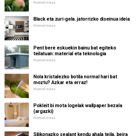
Homeliness
Black eta zuri-gela. jatorrizko diseinua ideia
Homeliness
Pent bere eskuekin bainu bat egiteko
teilatuan: material eta teknologia
Homeliness
Nola kristalezko botila normal hari bat
moztu? Azkar eta erraz!
Homeliness
Pokleit bi mota logelak wallpaper bezala
(argazki)
Homeliness
Silikonazko sealant kendu ahala teila, beira