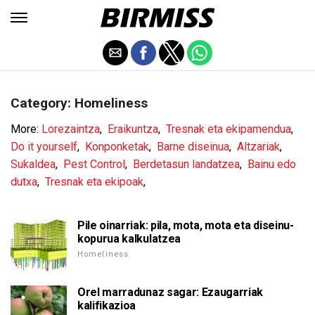
Category: Homeliness
More:
Lorezaintza
,
Eraikuntza
,
Tresnak eta ekipamendua
,
Do it yourself
,
Konponketak
,
Barne diseinua
,
Altzariak
,
Sukaldea
,
Pest Control
,
Berdetasun landatzea
,
Bainu edo
dutxa
,
Tresnak eta ekipoak
,
Pile oinarriak: pila, mota, mota eta diseinu-
kopurua kalkulatzea
Homeliness
Orel marradunaz sagar: Ezaugarriak
kalifikazioa