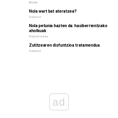
Moda
Nola wart bat ateratzea?
Osasun
Nola petunia hazten da: hasiberrientzako
aholkuak
Homeliness
Zutitzearen disfuntzioa tratamendua
Osasun
ad