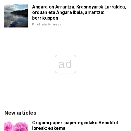
Angara on Arrantza. Krasnoyarsk Lurraldea,
orduan eta Angara ibaia, arrantza:
berrikuspen
Kirol eta Fitness
ad
New articles
Origami paper. paper egindako Beautiful
loreak: eskema