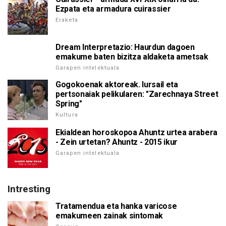
Ezpata eta armadura cuirassier
Eraketa
Dream Interpretazio: Haurdun dagoen
emakume baten bizitza aldaketa ametsak
Garapen intelektuala
Gogokoenak aktoreak. lursail eta
pertsonaiak pelikularen: "Zarechnaya Street
Spring"
Kultura
Ekialdean horoskopoa Ahuntz urtea arabera
- Zein urtetan? Ahuntz - 2015 ikur
Garapen intelektuala
Intresting
Tratamendua eta hanka varicose
emakumeen zainak sintomak