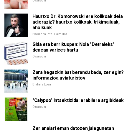
Osasun
Haurtxo Dr. Komorowski ere kolikoak dela
adieraziz? haurtxo kolikoak: trikimailuak,
aholkuak
Hasiera eta Familia
Gida eta berrikuspen: Nola "Detraleks"
denean varices hartu
Osasun
Zara hegazkin bat berandu bada, zer egin?
informazioa aviaturistov
Bidaiatzea
"Calypso" intsektizida: erabilera argibideak
Osasun
Zer anaiari eman datozen jaiegunetan