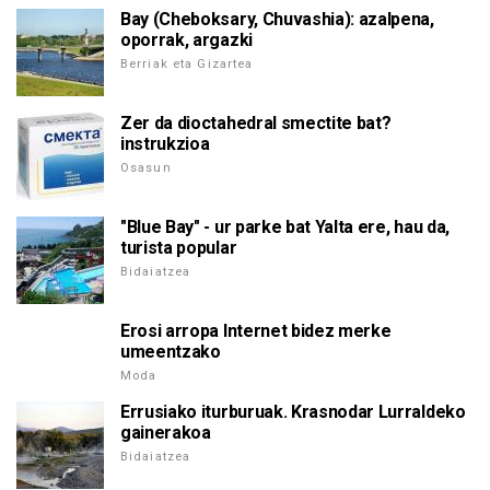
Bay (Cheboksary, Chuvashia): azalpena,
oporrak, argazki
Berriak eta Gizartea
Zer da dioctahedral smectite bat?
instrukzioa
Osasun
"Blue Bay" - ur parke bat Yalta ere, hau da,
turista popular
Bidaiatzea
Erosi arropa Internet bidez merke
umeentzako
Moda
Errusiako iturburuak. Krasnodar Lurraldeko
gainerakoa
Bidaiatzea