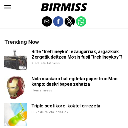
Trending Now
Rifle "trehlineyka": ezaugarriak, argazkiak.
Zergatik deitzen Mosin fusil "trehlineykoy"?
Kirol eta Fitness
Nola maskara bat egiteko paper Iron Man
kanpo: deskribapen zehatza
Homeliness
Triple sec likore: koktel errezeta
Elikadura eta edariak