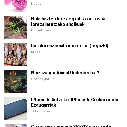
Hobby
Nola hazten lorez egindako arrosak:
lorezainentzako aholkuak
Homeliness
Italiako nazionala mozorroa (argazki)
Moda
Noiz izango Abisal Underlord da?
Ordenagailuak
IPhone 6: Antzeko. IPhone 6: Orokorra eta
Ezaugarriak
Teknologia
Cuirassier - armada XVI-XIX oinarria da.